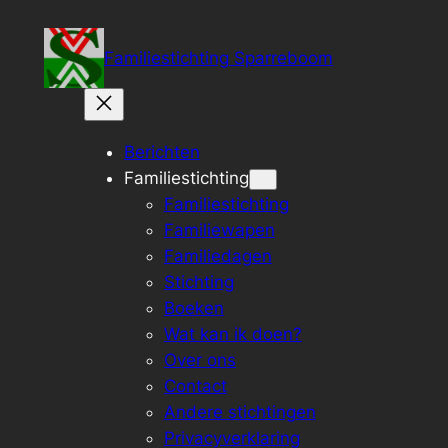
Ga
naar
Familiestichting Sparreboom
de
inhoud
Berichten
Familiestichting
Familiestichting
Familiewapen
Familiedagen
Stichting
Boeken
Wat kan ik doen?
Over ons
Contact
Andere stichtingen
Privacyverklaring