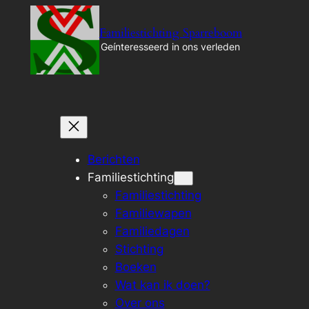
Ga
Familiestichting Sparreboom
naar
Geínteresseerd in ons verleden
de
inhoud
Berichten
Familiestichting
Familiestichting
Familiewapen
Familiedagen
Stichting
Boeken
Wat kan ik doen?
Over ons