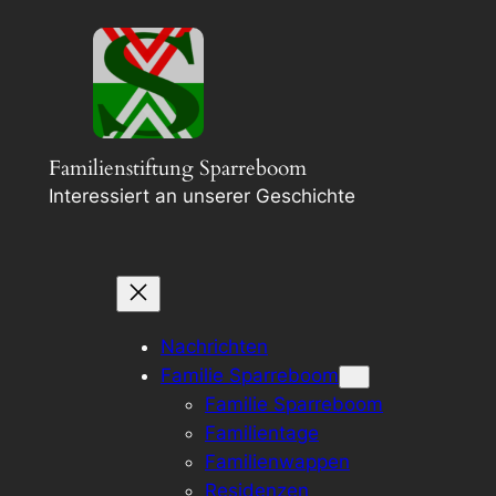
Ga
naar
de
inhoud
Familienstiftung Sparreboom
Interessiert an unserer Geschichte
Nachrichten
Familie Sparreboom
Familie Sparreboom
Familientage
Familienwappen
Residenzen